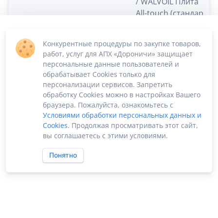
/ WALVOIL Плита
All-touch (стандарт)
да Ступица – 8-и
шпилечная,
Конкурентные процедуры по закупке товаров,
стандарт да
работ, услуг для АПХ «Дороничи» защищает
Горизонт
персональные данные пользователей и
коррекция ковша
обрабатывает Cookies только для
«self-leveling"" да "
персонализации сервисов. Запретить
обработку Cookies можно в настройках Вашего
браузера. Пожалуйста, ознакомьтесь с
Условиями обработки персональных данных и
Cookies
. Продолжая просматривать этот сайт,
вы соглашаетесь с этими условиями.
Понятно
ПО «Supplier Manager - автоматизация закупок»
Российское ПО без риска блокировки
2022-2026 ©
SUPPMAN.ru