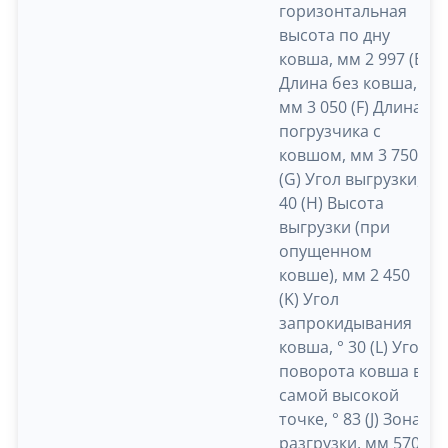
горизонтальная
высота по дну
ковша, мм 2 997 (E)
Длина без ковша,
мм 3 050 (F) Длина
погрузчика с
ковшом, мм 3 750
(G) Угол выгрузки, °
40 (H) Высота
выгрузки (при
опущенном
ковше), мм 2 450
(K) Угол
запрокидывания
ковша, ° 30 (L) Угол
поворота ковша в
самой высокой
точке, ° 83 (J) Зона
разгрузки, мм 570