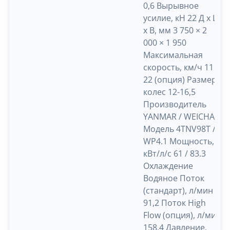
0,6 Вырывное
усилие, кН 22 Д х Ш
х В, мм 3 750 × 2
000 × 1 950
Максимальная
скорость, км/ч 11 /
22 (опция) Размер
колес 12-16,5
Производитель
YANMAR / WEICHAI
Модель 4TNV98T /
WP4.1 Мощность,
кВт/л/с 61 / 83.3
Охлаждение
Водяное Поток
(стандарт), л/мин
91,2 Поток High
Flow (опция), л/мин
158,4 Давление,