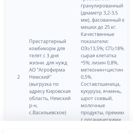
гранулированный
(диаметр 3,2-3,5
мм), фасованный в
мешки до 25 кг.
Качественные
Престартерный
показатели:
комбикорм для
ОЭ≥13,5%; СП≥18%;
телят с 3 дня
сырая клетатка
жизни. для нужд
˂5%; лизин 0,8%,
АО "Агрофирма
метеонин+цистин
2
Немский"
0,5%.
(выгрузка по
Состав:пшеница,
адресу Кировская
кукуруза, ячмень,
область, Немский
шрот соевый,
р-н,
молочные
с.Васильевское)
продукты, премикс
с органическими
микроэлементами,