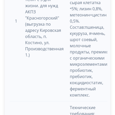
сырая клетатка
жизни. для нужд
˂5%; лизин 0,8%,
АКПЗ
метеонин+цистин
"Красногорский"
1
0,5%.
(выгрузка по
Состав:пшеница,
адресу Кировская
кукуруза, ячмень,
область, п.
шрот соевый,
Костино, ул.
молочные
Производственная
продукты, премикс
1.)
с органическими
микроэлементами,
пробиотик,
пребиотик,
кокцидиостатик,
ферментный
комплекс.
Технические
требования: