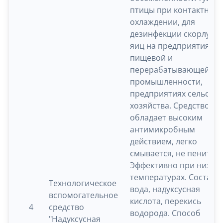
птицы при контактном
охлаждении, для
дезинфекции скорлупы
яиц на предприятиях
пищевой и
перерабатывающей
промышленности,
предприятиях сельског
хозяйства. Средство
обладает высоким
антимикробным
действием, легко
смывается, не пенится.
Эффективно при низки
температурах. Состав:
Технологическое
вода, надуксусная
вспомогательное
кислота, перекись
4
средство
водорода. Способ
"Надуксусная