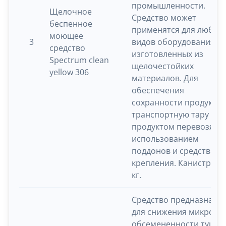
промышленности.
Щелочное
Средство может
беспенное
применятся для любых
моющее
3
видов оборудования
средство
изготовленных из
Spectrum clean
щелочестойких
yellow 306
материалов. Для
обеспечения
сохранности продукци
транспортную тару с
продуктом перевозят с
использованием
поддонов и средств
крепления. Канистра 2
кг.
Средство предназначе
для снижения микробн
обсемененности тушки