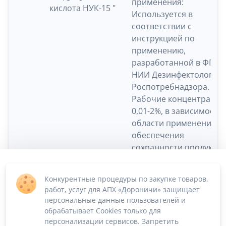
применения:
кислота НУК-15 "
Используется в
соответствии с
инструкцией по
применению,
разработанной в ФГУН
НИИ Дезинфектологии
Роспотребнадзора.
Рабочие концентрации
0,01-2%, в зависимости 
области применения. Д
обеспечения
сохранности продукци
транспортную тару с
продуктом перевозят с
Конкурентные процедуры по закупке товаров,
использованием
работ, услуг для АПХ «Дороничи» защищает
поддонов и средств
персональные данные пользователей и
крепления. Канистра 2
обрабатывает Cookies только для
кг.
персонализации сервисов. Запретить