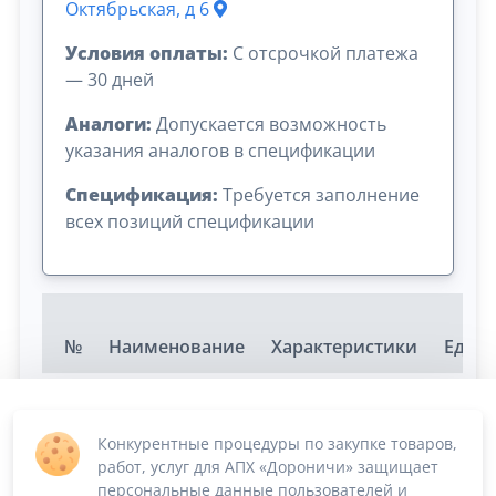
Октябрьская, д 6
Условия оплаты:
C отсрочкой платежа
— 30 дней
Аналоги:
Допускается возможность
указания аналогов в спецификации
Спецификация:
Требуется заполнение
всех позиций спецификации
№
Наименование
Характеристики
Ед.из
автомобиля
Тут укажите
УАЗ СГР 1
ваше
Конкурентные процедуры по закупке товаров,
поколение
1
предложение.
шт
работ, услуг для АПХ «Дороничи» защищает
Автобус 8+1
персональные данные пользователей и
Удалить текст,