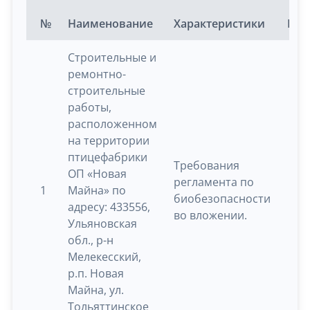
№
Наименование
Характеристики
Ед.
Строительные и
ремонтно-
строительные
работы,
расположенном
на территории
птицефабрики
Требования
ОП «Новая
регламента по
1
Майна» по
ш
биобезопасности
адресу: 433556,
во вложении.
Ульяновская
обл., р-н
Мелекесский,
р.п. Новая
Майна, ул.
Тольяттинское