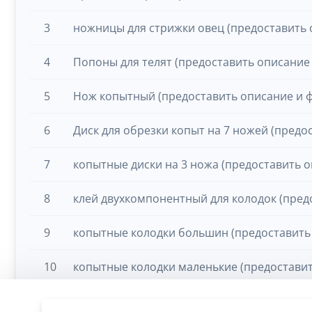
3
ножницы для стрижки овец (предоставить 
4
Попоны для телят (предоставить описание 
5
Нож копытный (предоставить описание и ф
6
Диск для обрезки копыт на 7 ножей (предо
7
копытные диски на 3 ножа (предоставить о
8
клей двухкомпонентный для колодок (пред
9
копытные колодки большин (предоставить 
10
копытные колодки маленькие (предоставит
11
скотч для копыт (предоставить описание и