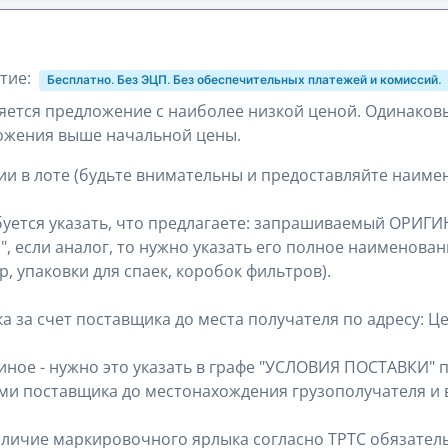
тие:
Бесплатно. Без ЭЦП. Без обеспечительных платежей и комиссий.
ется предложение с наиболее низкой ценой. Одинаков
ожения выше начальной цены.
и в лоте (будьте внимательны и предоставляйте наимено
буется указать, что предлагаете: запрашиваемый ОРИГИ
, если аналог, то нужно указать его полное наименов
, упаковки для спаек, коробок фильтров).
 за счет поставщика до места получателя по адресу: Це
иное - нужно это указать в графе "УСЛОВИЯ ПОСТАВКИ" 
илами поставщика до местонахождения грузополучателя 
аличие маркировочного ярлыка согласно ТРТС обязател