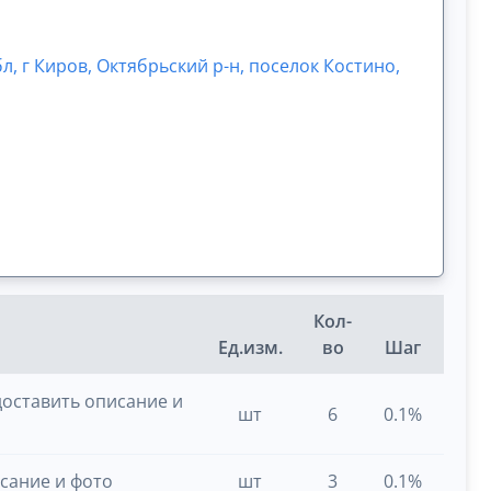
л, г Киров, Октябрьский р-н, поселок Костино,
Кол-
Ед.изм.
во
Шаг
оставить описание и
шт
6
0.1%
сание и фото
шт
3
0.1%