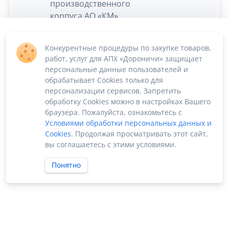
производственного
корпуса АО «КМ» ,
1
расположенном по
Согласно ТЗ
адресу: г. Киров, ул.
Конкурентные процедуры по закупке товаров,
Владимирская, 4А
работ, услуг для АПХ «Дороничи» защищает
Заказчик: АО
персональные данные пользователей и
«Кировский
обрабатывает Cookies только для
мясокомбинат»
персонализации сервисов. Запретить
обработку Cookies можно в настройках Вашего
браузера. Пожалуйста, ознакомьтесь с
Условиями обработки персональных данных и
Cookies
. Продолжая просматривать этот сайт,
вы соглашаетесь с этими условиями.
Понятно
ПО «Supplier Manager - автоматизация закупок»
Российское ПО без риска блокировки
2022-2026 ©
SUPPMAN.ru