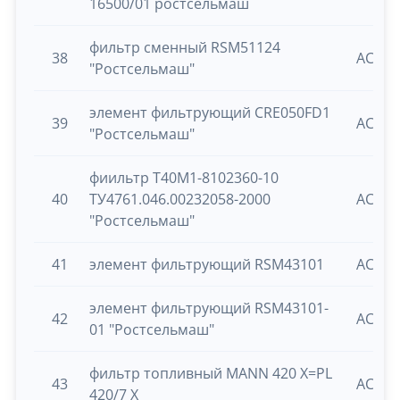
16500/01 ростсельмаш
фильтр сменный RSM51124
38
ACROS
"Ростсельмаш"
элемент фильтрующий CRE050FD1
39
ACROS
"Ростсельмаш"
фиильтр Т40М1-8102360-10
40
ТУ4761.046.00232058-2000
ACROS
"Ростсельмаш"
41
элемент фильтрующий RSM43101
ACROS
элемент фильтрующий RSM43101-
42
ACROS
01 "Ростсельмаш"
фильтр топливный MANN 420 X=PL
43
ACROS
420/7 X