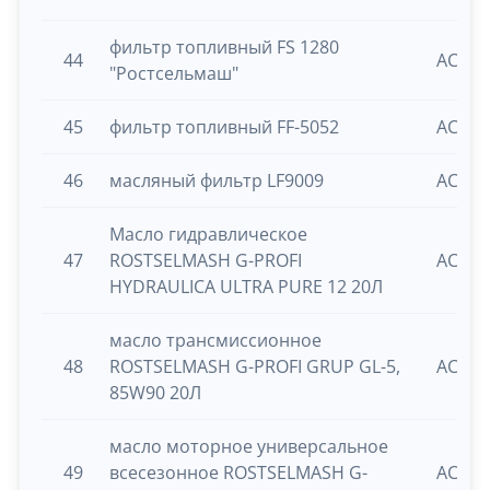
фильтр топливный FS 1280
44
ACROS
"Ростсельмаш"
45
фильтр топливный FF-5052
ACROS
46
масляный фильтр LF9009
ACROS
Масло гидравлическое
47
ROSTSELMASH G-PROFI
ACROS
HYDRAULICA ULTRA PURE 12 20Л
масло трансмиссионное
48
ROSTSELMASH G-PROFI GRUP GL-5,
ACROS
85W90 20Л
масло моторное универсальное
49
всесезонное ROSTSELMASH G-
ACROS