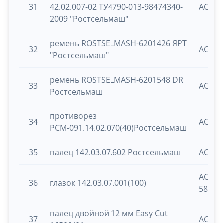
31
42.02.007-02 ТУ4790-013-98474340-
ACROS
2009 "Ростсельмаш"
ремень ROSTSELMASH-6201426 ЯРТ
32
ACROS
"Ростсельмаш"
ремень ROSTSELMASH-6201548 DR
33
ACROS
Ростсельмаш
противорез
34
ACROS
РСМ-091.14.02.070(40)Ростсельмаш
35
палец 142.03.07.602 Ростсельмаш
ACROS
ACROS
36
глазок 142.03.07.001(100)
580/1
палец двойной 12 мм Easy Cut
37
ACROS