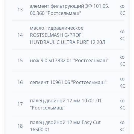
элемент фильтрующий ЭФ 101.05.
косил
13
00.360 "Ростсельмаш"
КСУ-1
масло гидравлическое
косил
14
ROSTSELMASH G-PROFI
КСУ-1
HUYDRAULIC ULTRA PURE 12 20Л
косил
15
нож 9.0 м17832.01 "Ростсельмаш"
КСУ-1
косил
16
сегмент 10961.06 "Ростсельмаш"
КСУ-1
палец двойной 12 мм 10701.01
косил
17
"Ростсельмаш"
КСУ-1
палец двойной 12 мм Easy Cut
косил
18
16500.01
КСУ-1