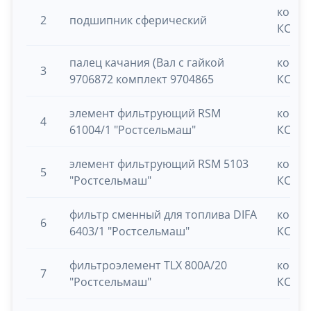
косил
2
подшипник сферический
КСУ-1
палец качания (Вал с гайкой
косил
3
9706872 комплект 9704865
КСУ-1
элемент фильтрующий RSM
косил
4
61004/1 "Ростсельмаш"
КСУ-1
элемент фильтрующий RSM 5103
косил
5
"Ростсельмаш"
КСУ-1
фильтр сменный для топлива DIFA
косил
6
6403/1 "Ростсельмаш"
КСУ-1
фильтроэлемент TLX 800A/20
косил
7
"Ростсельмаш"
КСУ-1