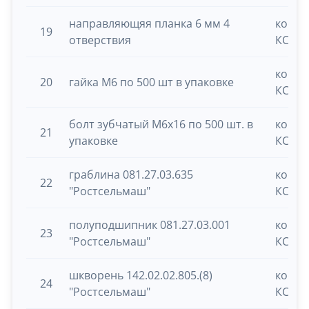
направляющяя планка 6 мм 4
косил
19
отверствия
КСУ-1
косил
20
гайка М6 по 500 шт в упаковке
КСУ-1/
болт зубчатый М6х16 по 500 шт. в
косил
21
упаковке
КСУ-1
граблина 081.27.03.635
косил
22
"Ростсельмаш"
КСУ-1
полуподшипник 081.27.03.001
косил
23
"Ростсельмаш"
КСУ-1
шкворень 142.02.02.805.(8)
косил
24
"Ростсельмаш"
КСУ-1