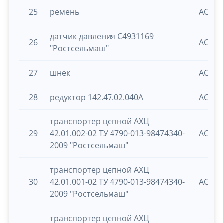
25
ремень
ACROS
датчик давления С4931169
26
ACROS
"Ростсельмаш"
27
шнек
ACROS
28
редуктор 142.47.02.040А
ACROS
транспортер цепной АХЦ
29
42.01.002-02 ТУ 4790-013-98474340-
ACROS
2009 "Ростсельмаш"
транспортер цепной АХЦ
30
42.01.001-02 ТУ 4790-013-98474340-
ACROS
2009 "Ростсельмаш"
транспортер цепной АХЦ