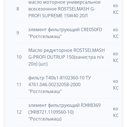
масло моторное универсальное
косил
8
всесезонное ROSTSELMASH G-
КСУ-1
PROFI SUPREME 15W40 20Л
элемент фильтрующий CRE050FD
косил
9
"Ростсельмаш"
КСУ-1
Масло редукторное ROSTSELMASH
косил
10
G-PROFI OUTRUP 150(канистра п/э
КСУ-1
20л) (шт)
фильтр Т40Ь1-8102360-10 ТУ
косил
11
4761.046.00232058-2000
КСУ-1
"Ростсельмаш"
элемент фильтрующий RЭФВ369
косил
12
(ЭФВ721.1109560-10)
КСУ-1
"Ростсельмаш)