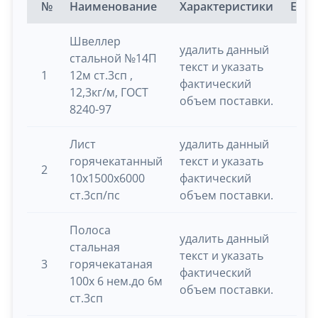
№
Наименование
Характеристики
Ед.и
Швеллер
удалить данный
стальной №14П
текст и указать
1
12м ст.3сп ,
т
фактический
12,3кг/м, ГОСТ
объем поставки.
8240-97
Лист
удалить данный
горячекатанный
текст и указать
2
т
10х1500х6000
фактический
ст.3сп/пс
объем поставки.
Полоса
удалить данный
стальная
текст и указать
3
горячекатаная
т
фактический
100х 6 нем.до 6м
объем поставки.
ст.3сп