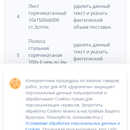
Лист
удалить данный
горячекатанный
текст и указать
4
т
10х1500х6000
фактический
ст.3сп/пс
объем поставки.
Полоса
удалить данный
стальная
текст и указать
5
горячекатаная
т
фактический
100х 6 нем.до 6м
объем поставки.
ст.3сп
Конкурентные процедуры по закупке товаров,
Лист
удалить данный
работ, услуг для АПХ «Дороничи» защищает
горячекатанный
текст и указать
персональные данные пользователей и
6
т
3х1250х2500
фактический
обрабатывает Cookies только для
ст.3сп.
объем поставки.
персонализации сервисов. Запретить
обработку Cookies можно в настройках Вашего
браузера. Пожалуйста, ознакомьтесь с
Условиями обработки персональных данных и
Cookies
. Продолжая просматривать этот сайт,