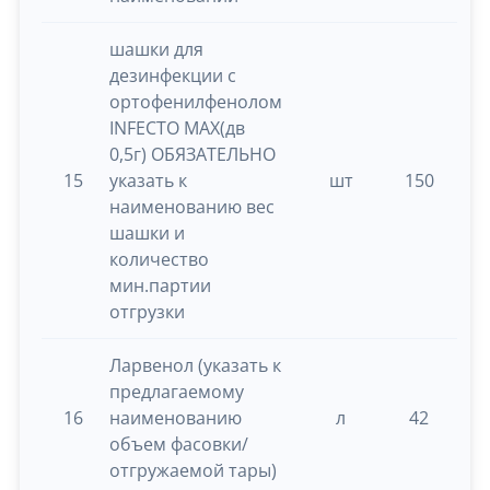
шашки для
дезинфекции с
ортофенилфенолом
INFECTO MAX(дв
0,5г) ОБЯЗАТЕЛЬНО
15
указать к
шт
150
0.
наименованию вес
шашки и
количество
мин.партии
отгрузки
Ларвенол (указать к
предлагаемому
16
наименованию
л
42
0.
объем фасовки/
отгружаемой тары)