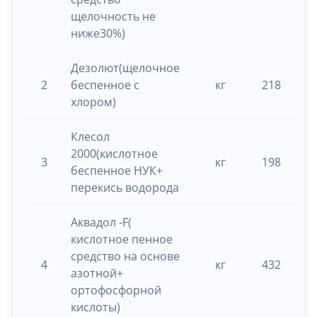
щелочность не
ниже30%)
Дезолют(щелочное
2
беспенное с
кг
218
0.
хлором)
Клесол
2000(кислотное
3
кг
198
0.
беспенное НУК+
перекись водорода
Аквадол -F(
кислотное пенное
средство на основе
4
кг
432
0.
азотной+
ортофосфорной
кислоты)