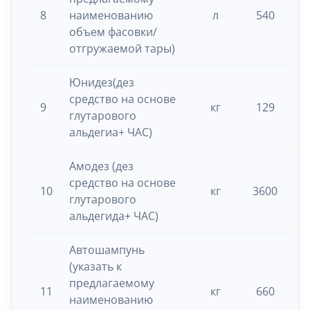
8
наименованию
л
540
0.
объем фасовки/
отгружаемой тары)
Юнидез(дез
средство на основе
9
кг
129
0.
глутарового
альдегиа+ ЧАС)
Амодез (дез
средство на основе
10
кг
3600
0.
глутарового
альдегида+ ЧАС)
Автошампунь
(указать к
предлагаемому
11
кг
660
0.
наименованию