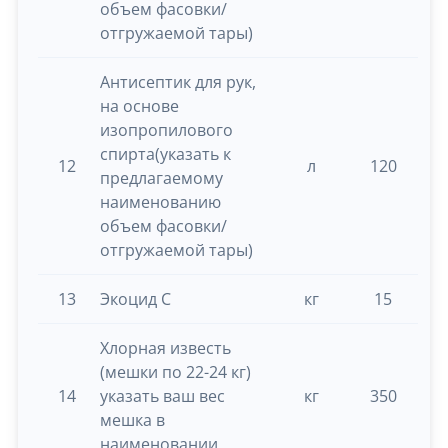
объем фасовки/
отгружаемой тары)
Антисептик для рук,
на основе
изопропилового
спирта(указать к
12
л
120
0.
предлагаемому
наименованию
объем фасовки/
отгружаемой тары)
13
Экоцид С
кг
15
0.
Хлорная известь
(мешки по 22-24 кг)
14
указать ваш вес
кг
350
0.
мешка в
наименовании