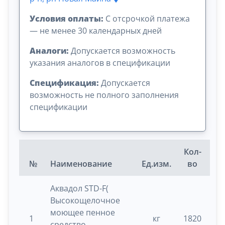
Условия оплаты:
C отсрочкой платежа
— не менее 30 календарных дней
Аналоги:
Допускается возможность
указания аналогов в спецификации
Спецификация:
Допускается
возможность не полного заполнения
спецификации
Кол-
№
Наименование
Ед.изм.
во
Ш
Аквадол STD-F(
Высокощелочное
моющее пенное
1
кг
1820
0.
средство