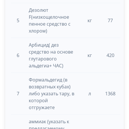
Дезолют
F(низкощелочное
5
кг
77
0.
пенное средство с
хлором)
Арбицид( дез
средство на основе
6
кг
420
0.
глутарового
альдегиа+ ЧАС)
Формальдегид (в
возвратных кубах)
7
либо указать тару, в
л
1368
0.
которой
отгружаете
аммиак (указать к
предлагаемому