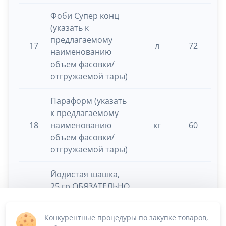
Фоби Супер конц
(указать к
предлагаемому
17
л
72
0.
наименованию
объем фасовки/
отгружаемой тары)
Параформ (указать
к предлагаемому
18
наименованию
кг
60
0.
объем фасовки/
отгружаемой тары)
Йодистая шашка,
25 гр ОБЯЗАТЕЛЬНО
указать к
наименованию вес
19
шт
135
0.
Конкурентные процедуры по закупке товаров,
шашки и