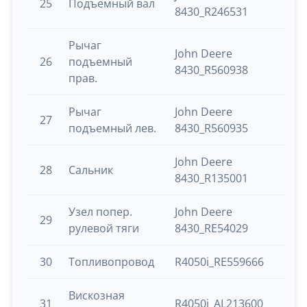
25
Подъемный вал
8430_R246531
Рычаг
John Deere
26
подъемный
8430_R560938
прав.
Рычаг
John Deere
27
подъемный лев.
8430_R560935
John Deere
28
Сальник
8430_R135001
Узел попер.
John Deere
29
рулевой тяги
8430_RE54029
30
Топливопровод
R4050i_RE559666
Вискозная
31
R4050i_AL213600