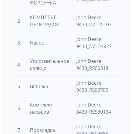
ФОРСУНКА
КОМПЛЕКТ
John Deere
2
ПРОКЛАДОК
9430_DZ120103
John Deere
3
Насос
9430_DZ124927
Уплотнительное
John Deere
4
кольцо
9430_R500318
John Deere
5
Вставка
9430_R502705
Комплект
John Deere
6
насосов
8430_RE530194
John Deere
7
Прокладка
8430_R504885