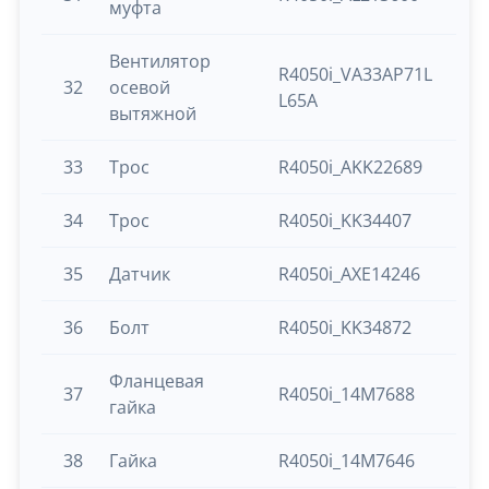
муфта
Вентилятор
R4050i_VA33AP71L
32
осевой
L65A
вытяжной
33
Трос
R4050i_AKK22689
34
Трос
R4050i_KK34407
35
Датчик
R4050i_AXE14246
36
Болт
R4050i_KK34872
Фланцевая
37
R4050i_14M7688
гайка
38
Гайка
R4050i_14M7646