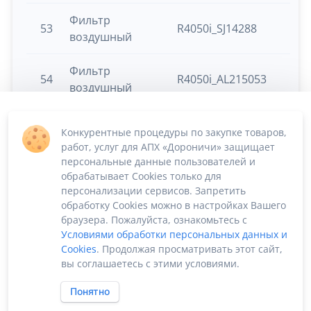
Фильтр
53
R4050i_SJ14288
воздушный
Фильтр
54
R4050i_AL215053
воздушный
Фильтр
55
R4050i_AL215054
Конкурентные процедуры по закупке товаров,
воздушный
работ, услуг для АПХ «Дороничи» защищает
персональные данные пользователей и
Фильтр
обрабатывает Cookies только для
56
R4050i_RE39527
гидравлический
персонализации сервисов. Запретить
обработку Cookies можно в настройках Вашего
браузера. Пожалуйста, ознакомьтесь с
Условиями обработки персональных данных и
Cookies
. Продолжая просматривать этот сайт,
вы соглашаетесь с этими условиями.
Понятно