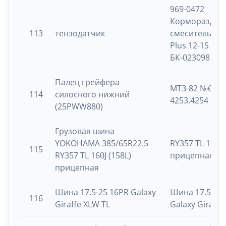
969-0472
Кормораздатч
113
тензодатчик
смеситель BvL
Plus 12-1S ин
БК-023098
Палец грейфера
МТЗ-82 №6519
114
силосного нижний
4253,4254
(25PWW880)
Грузовая шина
YOKOHAMA 385/65R22.5
RY357 TL 160J 
115
RY357 TL 160J (158L)
прицепная
прицепная
Шина 17.5-25 16PR Galaxy
Шина 17.5-25
116
Giraffe XLW TL
Galaxy Giraffe