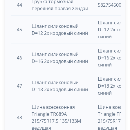
Трубка тормозная
44
5827545001
передняя правая Хендай
Шланг силик
Шланг силиконовый
45
D=12 2х корд
D=12 2х кордовый синий
синий
Шланг силик
Шланг силиконовый
46
D=16 2х корд
D=16 2х кордовый синий
синий
Шланг силик
Шланг силиконовый
47
D=18 2х корд
D=18 2х кордовый синий
синий
Шина всесезонная
Шина всесез
Triangle TR689А
Triangle TR68
48
215/75R17,5 135/133M
215/75R17,5 1
ведущая
ведущая