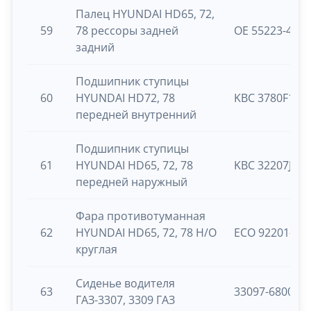
Палец HYUNDAI HD65, 72,
59
78 рессоры задней
OE 55223-450
задний
Подшипник ступицы
60
HYUNDAI HD72, 78
KBC 3780F1/2
передней внутренний
Подшипник ступицы
61
HYUNDAI HD65, 72, 78
KBC 32207J
передней наружный
Фара противотуманная
62
HYUNDAI HD65, 72, 78 Н/О
ECO 92201-56
круглая
Сиденье водителя
63
33097-680001
ГАЗ-3307, 3309 ГАЗ