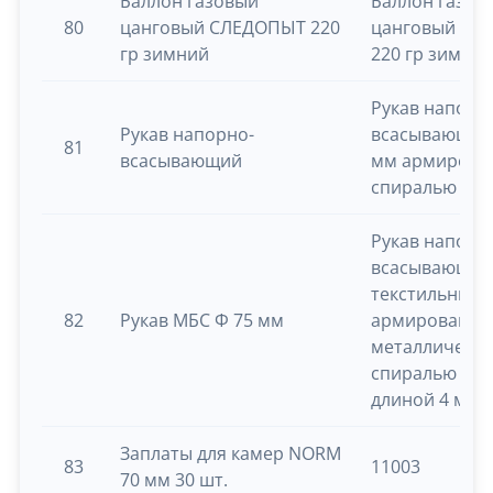
Баллон газовый
Баллон газов
80
цанговый СЛЕДОПЫТ 220
цанговый СЛ
гр зимний
220 гр зимни
Рукав напорн
Рукав напорно-
всасывающий
81
всасывающий
мм армирова
спиралью
Рукав напорн
всасывающий
текстильным 
82
Рукав МБС Ф 75 мм
армированн
металлическ
спиралью Ф 7
длиной 4 мет
Заплаты для камер NORM
83
11003
70 мм 30 шт.