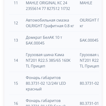
11
MAHLE ORIGINAL KC 24
MAHLE
2355614 77 827512 1I732
Автомобильная смазка
OILRIGHT Граф
12
OILRIGHT Графитная 0.8 кг
кг
Домкрат БелАК 10 т
13
БАК.00045
БАК.00045
Грузовая шина Кама
Грузовая шин
14
NT201 R22.5 385/65 160K
NT201 R22.5 3
TL Прицеп
TL Прицеп
Фонарь габаритов
15
80.3731-02 12/24V LED
80.3731-02 12
красный
Фонарь габаритов
16
80.3731-01 LE