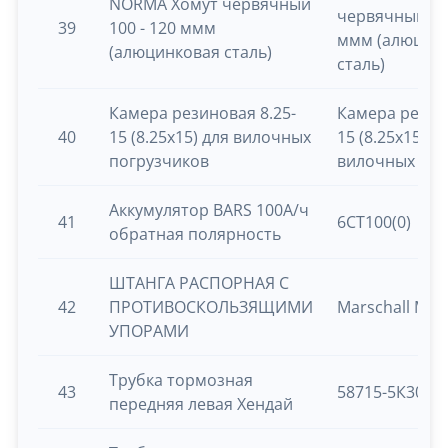
NORMA Хомут червячный
червячный 100
39
100 - 120 ммм
ммм (алюцин
(алюцинковая сталь)
сталь)
Камера резиновая 8.25-
Камера резино
40
15 (8.25х15) для вилочных
15 (8.25х15) д
погрузчиков
вилочных пог
Аккумулятор BARS 100А/ч
41
6СТ100(0)
обратная полярность
ШТАНГА РАСПОРНАЯ С
42
ПРОТИВОСКОЛЬЗЯЩИМИ
Marschall M7
УПОРАМИ
Трубка тормозная
43
58715-5К301
передняя левая Хендай