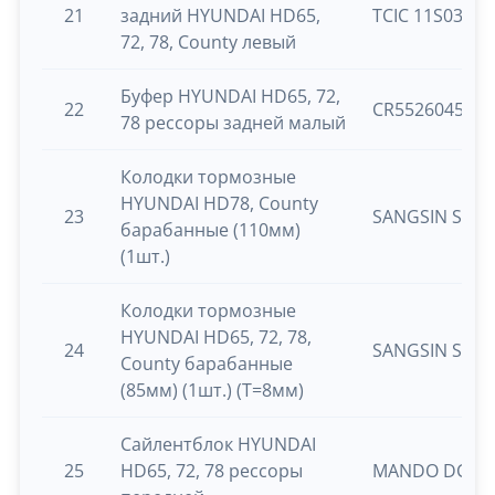
21
задний HYUNDAI HD65,
TCIC 11S0340
72, 78, County левый
Буфер HYUNDAI HD65, 72,
22
CR5526045001
78 рессоры задней малый
Колодки тормозные
HYUNDAI HD78, County
23
SANGSIN SA15
барабанные (110мм)
(1шт.)
Колодки тормозные
HYUNDAI HD65, 72, 78,
24
SANGSIN SA01
County барабанные
(85мм) (1шт.) (T=8мм)
Сайлентблок HYUNDAI
25
HD65, 72, 78 рессоры
MANDO DCC01