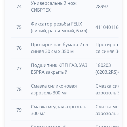
Универсальный нож
74
78997
СИБРТЕХ
Фиксатор резьбы FELIX
75
411040116
(синий; разъемный; 6 мл)
Протирочная бумага 2 сл
Протирочная 
76
синяя 30 см х 350 м
сл синяя 30 см
Подшипник КПП ГАЗ, УАЗ
180203
77
ESPRA закрытый!
(6203.2RS)/ES
Смазка силиконовая
Смазка силик
78
аэрозоль 300 мл
аэрозоль 300
Смазка медная аэрозоль
Смазка медна
79
300 мл
аэрозоль 300