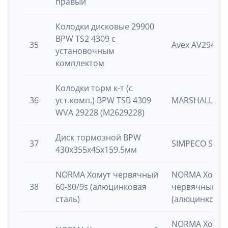
правый
Колодки дисковые 29900
BPW TS2 4309 с
35
Avex AV29403
установочным
комплектом
Колодки торм к-т (с
36
уст.комп.) BPW TSB 4309
MARSHALL (M2
WVA 29228 (M2629228)
Диск тормозной BPW
37
SIMPECO SP01
430х355x45х159.5мм
NORMA Хомут червячный
NORMA Хомут
38
60-80/9s (алюцинковая
червячный 60
сталь)
(алюцинковая
NORMA Хомут