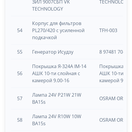
ЗИЛ 9007СБП VK
TECHNOLOGY
TECHNOLOGY
Корпус для фильтров
54
PL270/420 с усиленной
TFH-003
подкачкой
55
Генератор Исудзу
8 97481 704 0
Покрышка Я-324А IM-14
Покрышка Я-3
56
АШК 10-ти слойная с
АШК 10-ти сл
камерой 9.00-16
камерой 9.00-
Лампа 24V P21W 21W
57
OSRAM ORIGI
BA15s
Лампа 24V R10W 10W
58
OSRAM ORIGIN
BA15s