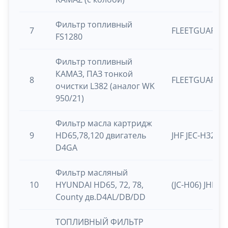
Фильтр топливный
7
FLEETGUARD
FS1280
Фильтр топливный
КАМАЗ, ПАЗ тонкой
8
FLEETGUARD F
очистки L382 (аналог WK
950/21)
Фильтр масла картридж
9
HD65,78,120 двигатель
JHF JEC-H32
D4GA
Фильтр масляный
10
HYUNDAI HD65, 72, 78,
(JC-H06) JHF
County дв.D4AL/DB/DD
ТОПЛИВНЫЙ ФИЛЬТР