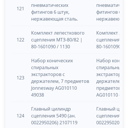
пневматических
пневматичес
121
фитингов 6 штук,
фитингов 6 шт
нержавеющая сталь.
нержавеющая 
Комплект лепесткового
Комплект леп
122
сцепления МТЗ-80/82 |
сцепления МТ
80-1601090 / 1130
80-1601090 / 
Набор конических
Набор кониче
спиральных
спиральных
экстракторов с
экстракторов 
123
держателем, 7 предметов
держателем, 
Jonnesway AG010110
предметов Jo
49038
AG010110 490
Главный цилиндр
Главный цил
124
сцепления 5490 (ан.
сцепления 549
0022950206) 2107119
0022950206) 