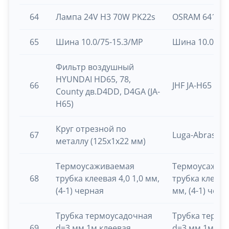
64
Лампа 24V H3 70W PK22s
OSRAM 64156
65
Шина 10.0/75-15.3/MP
Шина 10.0/75
Фильтр воздушный
HYUNDAI HD65, 78,
66
JHF JA-H65
County дв.D4DD, D4GA (JA-
H65)
Круг отрезной по
67
Luga-Abrasiv/
металлу (125х1х22 мм)
Термоусаживаемая
Термоусажив
68
трубка клеевая 4,0 1,0 мм,
трубка клеевая
(4-1) черная
мм, (4-1) черн
Трубка термоусадочная
Трубка термо
69
d=3 мм 1м клеевая
d=3 мм 1м кл