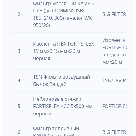
Фильтр масляный КАМАЗ,
ПАЗ (дв.CUMMINS ISBe
2
BIG FILTER GB
185, 210, 300) (аналог WK
950/26)
Изолента ПВХ
Изолента ПВХ FORTISFLEX
FORTISFLEX(ан
3
19 ммх0.15 ммх20 м
предлагать!) 
черная
ммх20 м
TSN Фильтр воздушный
4
TSN/EFV440
Бычок,Валдай
Нейлоновые стяжки
5
FORTISFLEX КСС 5х500 мм
FORTISFLEX КС
черный
Фильтр топливный
6
BIG FILTER GB
KAMAZ (с колбой)