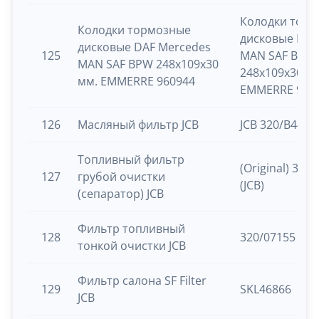
Колодки тор
Колодки тормозные
дисковые DAF
дисковые DAF Mercedes
125
MAN SAF BPW
MAN SAF BPW 248х109х30
248х109х30 м
мм. EMMERRE 960944
EMMERRE 960
126
Масляный фильтр JCB
JCB 320/B4420
Топливный фильтр
(Original) 320
127
грубой очистки
(JCB)
(сепаратор) JCB
Фильтр топливный
128
320/07155
тонкой очистки JCB
Фильтр салона SF Filter
129
SKL46866
JCB