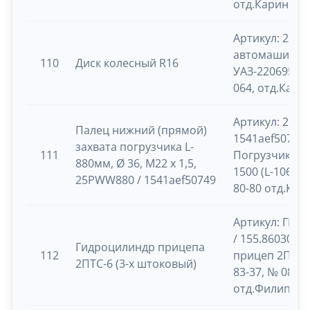
отд.Каринка
Артикул: 2217
автомашина
110
Диск колесный R16
УАЗ-220695-04
064, отд.Кари
Артикул: 25P
Палец нижний (прямой)
1541aef50749,
захвата погрузчика L-
111
Погрузчик He
880мм, Ø 36, M22 x 1,5,
1500 (L-106А),
25PWW880 / 1541aef50749
80-80 отд.Кар
Артикул: ГЦТ1
/ 155.8603023
Гидроцилиндр прицепа
112
прицеп 2ПТС-6
2ПТС-6 (3-х штоковый)
83-37, № 08-57
отд.Филиппо