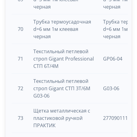
черная
черная
Трубка термоусадочная
Трубка термо
70
d=6 мм 1м клеевая
d=6 мм 1м кл
черная
черная
Текстильный петлевой
71
строп Gigant Professional
GP06-04
СТП 6Т/4М
Текстильный петлевой
72
строп Gigant СТП 3Т/6М
G03-06
G03-06
Щетка металлическая с
73
пластиковой ручкой
277090111
ПРАКТИК