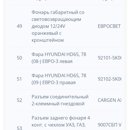
Фонарь габаритный со
световозвращающим
49
диодом 12/24V
ЕВРОСВЕТ ГФ 
оранжевый с
кронштейном
Фара HYUNDAI HD65, 78
50
92101-5K000
(08-) ЕВРО-3 левая
Фара HYUNDAI HD65, 78
51
92102-5K001
(09-) ЕВРО-3 правая
Разъем соединительный
52
CARGEN AX37
2-клеммный гнездовой
Разъем заднего фонаря 4
конт. с чехлом УАЗ, ГАЗ,
9007СБП VK
53