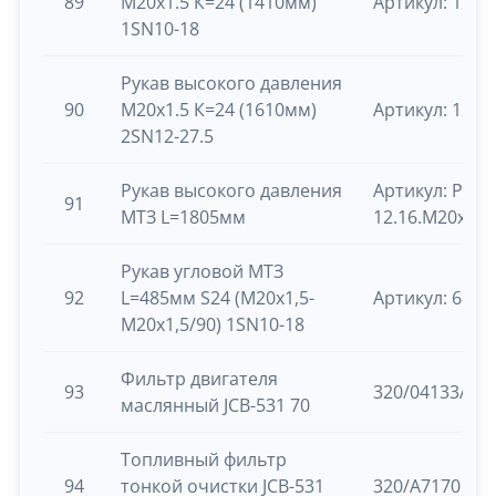
89
М20х1.5 К=24 (1410мм)
Артикул: 12х1
1SN10-18
Рукав высокого давления
90
М20х1.5 К=24 (1610мм)
Артикул: 12х1
2SN12-27.5
Рукав высокого давления
Артикул: РВД
91
МТЗ L=1805мм
12.16.М20х1,5
Рукав угловой МТЗ
92
L=485мм S24 (М20х1,5-
Артикул: 680-
М20х1,5/90) 1SN10-18
Фильтр двигателя
93
320/04133А (3
маслянный JCB-531 70
Топливный фильтр
94
тонкой очистки JCB-531
320/А7170 (32