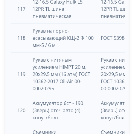
12-16.5 Galaxy Hulk L5
12-16.5 Galaxy
117
12PR TL шина
12PR TL шина
пневматическая
пневматичес
Рукав напорно-
118
всасывающий КЩ-2 Ф 100
ГОСТ 5398-76
мм-5 / 6 м
Рукав с нитяным
Рукав с нитя
усилением HIMPT 20 м,
усилением HI
119
20х29,5 мм (16 атм) ГОСТ
20х29,5 мм (16
10362-2017 Oil-Air 00-
ГОСТ 10362-201
00020295
00-00020295
Аккумулятор 6ст - 190
Аккумулятор 6
120
(3верь) отеч авто (4)
(3верь) отеч а
конус/болт
конус/болт
Съемники
Съемники