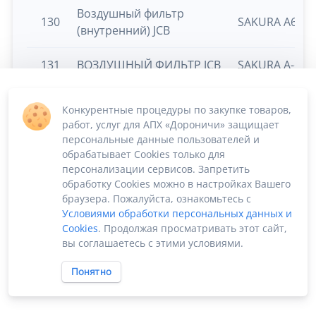
Воздушный фильтр
130
SAKURA A6705 
(внутренний) JCB
131
ВОЗДУШНЫЙ ФИЛЬТР JCB
SAKURA A-670
ГИДРАВЛИЧЕСКИЙ
132
332/L1505
ФИЛЬТР JCB
Гайка BEFAST DIN 934,
Гайка BEFAST 
133
ГОСТ 5915-70, покрытие
ГОСТ 5915-70,
цинк, М12, 1 кг 934121S
цинк, М12, 1 к
Шайба оцинк
Шайба оцинкованная
134
усиленная М1
усиленная М12 (1кг-45шт)
(1кг-45шт)
Болт 12 * 80 оц п/р 8.8
Болт 12 * 80
135
DIN 933 (кг/14 шт.)
8.8 DIN 933 (к