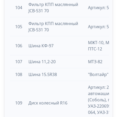
Фильтр КПП маслянный
104
Артикул: 581
JCB-531 70
Фильтр КПП маслянный
105
Артикул: 581/
JCB-531 70
МЖТ-10, МЖТ-1
106
Шина КФ-97
ПТС-12
107
Шина 11,2-20
МТЗ-82
108
Шина 15.5R38
"Волтайр" МТ
Артикул: 2217
автомашина Г
(Соболь), гос.
109
Диск колесный R16
УАЗ-220695-04
064, УАЗ-3151