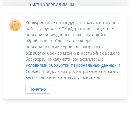
Быстровозводимый
сборно-разборный
ангар.
Конкурентные процедуры по закупке товаров,
1
Однослойный
смотри ТЗ
работ, услуг для АПХ «Дороничи» защищает
каркасно-тентовый
персональные данные пользователей и
ангар
обрабатывает Cookies только для
Д30*Ш18*В9м
персонализации сервисов. Запретить
обработку Cookies можно в настройках Вашего
браузера. Пожалуйста, ознакомьтесь с
Условиями обработки персональных данных и
Cookies
. Продолжая просматривать этот сайт,
вы соглашаетесь с этими условиями.
Понятно
ПО «Supplier Manager - автоматизация закупок»
Российское ПО без риска блокировки
2022-2026 ©
SUPPMAN.ru