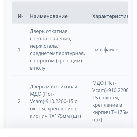
№
Наименование
Характеристики
Дверь откатная
спецназначения,
нерж.сталь,
1
см в файле
среднетемпературная,
с порогом (греющим)
в полу
МДО (Пст-
Дверь маятниковая
Vcam)-910.2200-
МДО (Пст-
15 с окном,
2
Vcam)-910.2200-15 с
крепление в
окном, крепление в
кирпич T=175мм
кирпич T=175мм (шт)
(шт)
МДО (Пст-