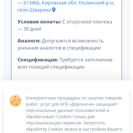
—
613466, Кировская обл, Нолинский р-н,
село Швариха
Условия оплаты:
C отсрочкой платежа
— 30 дней
Аналоги:
Допускается возможность
указания аналогов в спецификации
Спецификация:
Требуется заполнение
всех позиций спецификации
Конкурентные процедуры по закупке товаров,
№
Наименование
Характеристики
Ед.из
работ, услуг для АПХ «Дороничи» защищает
персональные данные пользователей и
Плита
Плита ПДН 6*2
обрабатывает Cookies только для
1
шт
дорожная
м
персонализации сервисов. Запретить
обработку Cookies можно в настройках Вашего