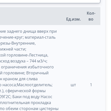
Кол-
Ед.изм.
во
ние заднего днища вверх при
чение-круг; материал-сталь
орезы-Внутренние,
ижней части;
кой горловине-Лестница,
ход воздуха – 744 м3/ч;
н ограничения избыточного
ой горловине; Вторичный
н краном для слива
о насоса;Маслоотделитель;
шт
1
т.), сферической формы
9Г2С; Баки под воду Насос
 Уплотнительная прокладка
 по обеим сторонам цистерны