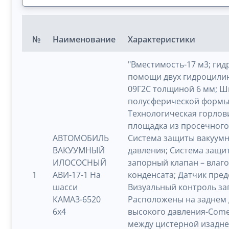
№
Наименование
Характеристики
"Вместимость-17 м3; ги
помощи двух гидроцилин
09Г2С толщиной 6 мм; Ш
полусферической формы 
Технологическая горлов
площадка из просечного 
АВТОМОБИЛЬ
Система защиты вакуумн
ВАКУУМНЫЙ
давления; Система защи
ИЛОСОСНЫЙ
запорный клапан – влаг
1
АВИ-17-1 На
конденсата; Датчик пре
шасси
Визуальный контроль за
КАМАЗ-6520
Расположены на заднем д
6х4
высокого давления-Comet
между цистерной изадне