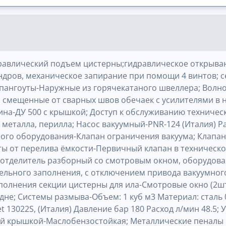
дравлический подъем цистерны;гидравлическое открыва
дров, механическое запирание при помощи 4 винтов; се
пангоуты-Наружные из горячекатаного швеллера; Волн
смещенные от сварных швов обечаек с усилителями в н
ина-ДУ 500 с крышкой; Доступ к обслуживанию техничес
металла, перилла; Насос вакуумный-PNR-124 (Италия) Рас
ого оборудования-Клапан ограничения вакуума; Клапа
ты от перелива ёмкости-Первичный клапан в техническ
оотделитель разборный со смотровым окном, оборудова
дельного заполнения, с отключением привода вакуумног
полнения секции цистерны для ила-Смотровые окно (2ш
не; Системы размыва-Объем: 1 куб м3 Материал: сталь 0
 13022S, (Италия) Давление бар 180 Расход л/мин 48.5;
й крышкой-Маслобензостойкая; Металлические пеналы