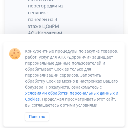
перегородки из
сендвич-
панелей на 3
этаже ЦОиРМ
АО «Кировский
1
Согласно ТЗ
шт
мясокомбинат»,
расположенном
Конкурентные процедуры по закупке товаров,
по адресу: г.
работ, услуг для АПХ «Дороничи» защищает
Киров, ул.
персональные данные пользователей и
Владимирская,
обрабатывает Cookies только для
4А.
персонализации сервисов. Запретить
обработку Cookies можно в настройках Вашего
браузера. Пожалуйста, ознакомьтесь с
Условиями обработки персональных данных и
Cookies
. Продолжая просматривать этот сайт,
вы соглашаетесь с этими условиями.
Понятно