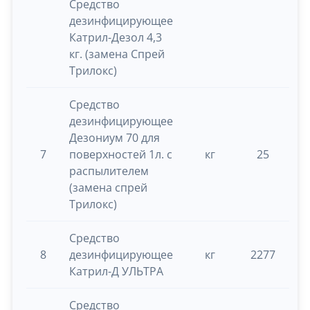
Средство
дезинфицирующее
Катрил-Дезол 4,3
кг. (замена Спрей
Трилокс)
Средство
дезинфицирующее
Дезониум 70 для
7
поверхностей 1л. с
кг
25
0.
распылителем
(замена спрей
Трилокс)
Средство
8
дезинфицирующее
кг
2277
0.
Катрил-Д УЛЬТРА
Средство