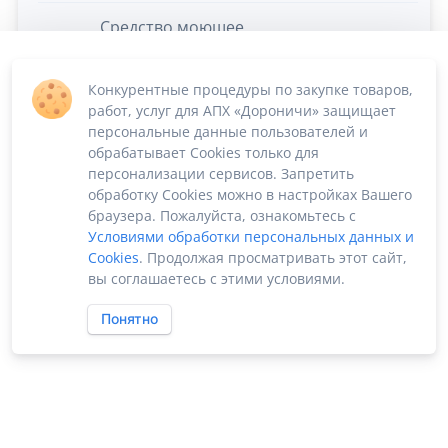
Средство моющее
нейтральное PLEX
Stopвандал
Конкурентные процедуры по закупке товаров,
19
против надписей
шт
6
0.
работ, услуг для АПХ «Дороничи» защищает
500 мл с
персональные данные пользователей и
распылителем
обрабатывает Cookies только для
(шт)
персонализации сервисов. Запретить
обработку Cookies можно в настройках Вашего
браузера. Пожалуйста, ознакомьтесь с
Условиями обработки персональных данных и
Cookies
. Продолжая просматривать этот сайт,
вы соглашаетесь с этими условиями.
Понятно
ПО «Supplier Manager - автоматизация закупок»
Российское ПО без риска блокировки
2022-2026 ©
SUPPMAN.ru