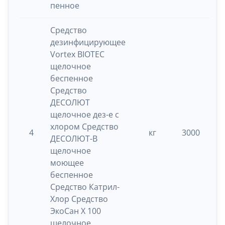
пенное
Средство
дезинфицирующее
Vortex BIOTEC
щелочное
беспенное
Средство
ДЕСОЛЮТ
щелочное дез-е с
хлором Средство
4
кг
3000
0.
ДЕСОЛЮТ-B
щелочное
моющее
беспенное
Средство Катрил-
Хлор Средство
ЭкоСан Х 100
щелочное