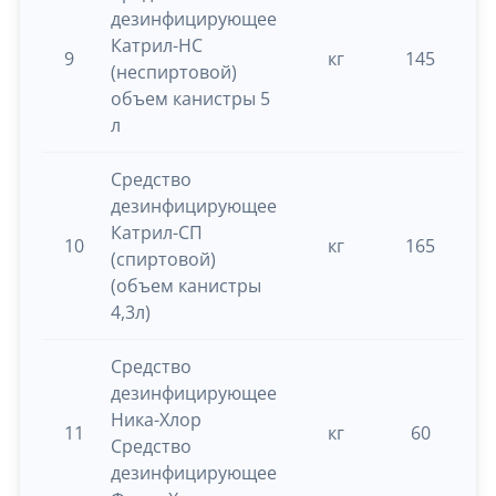
дезинфицирующее
Катрил-НС
9
кг
145
0.
(неспиртовой)
объем канистры 5
л
Средство
дезинфицирующее
Катрил-СП
10
кг
165
0.
(спиртовой)
(объем канистры
4,3л)
Средство
дезинфицирующее
Ника-Хлор
11
кг
60
0.
Средство
дезинфицирующее