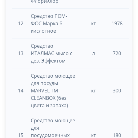
ФлориХлор
Средство РОМ-
12
ФОС Марка Б
кг
1978
0.
кислотное
Средство
13
ИТАЛМАС мыло с
л
720
0.
дез. Эффектом
Средство моющее
для посуды
14
MARVEL ТМ
кг
300
0.
CLEANBOX (без
цвета и запаха)
Средство моющее
для
15
посудомоечных
кг
180
0.