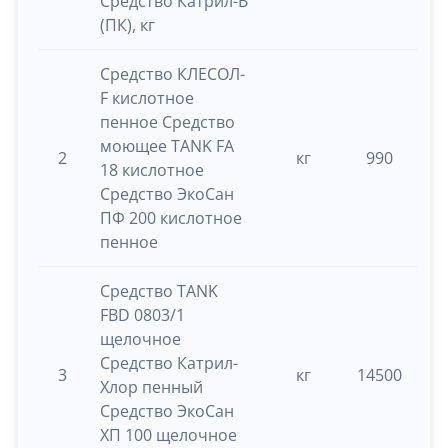
Средство Катрил-В
(ПК), кг
Средство КЛЕСОЛ-
F кислотное
пенное Средство
моющее TANK FA
2
кг
990
0.
18 кислотное
Средство ЭкоСан
ПФ 200 кислотное
пенное
Средство TANK
FBD 0803/1
щелочное
Средство Катрил-
3
кг
14500
0.
Хлор пенный
Средство ЭкоСан
ХП 100 щелочное