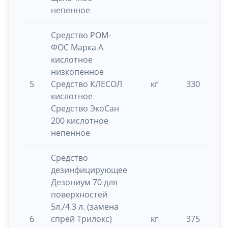
непенное
Средство РОМ-
ФОС Марка А
кислотное
низкопенное
5
Средство КЛЕСОЛ
кг
330
0.
кислотное
Средство ЭкоСан
200 кислотное
непенное
Средство
дезинфицирующее
Дезониум 70 для
поверхностей
5л./4.3 л. (замена
6
спрей Трилокс)
кг
375
0.