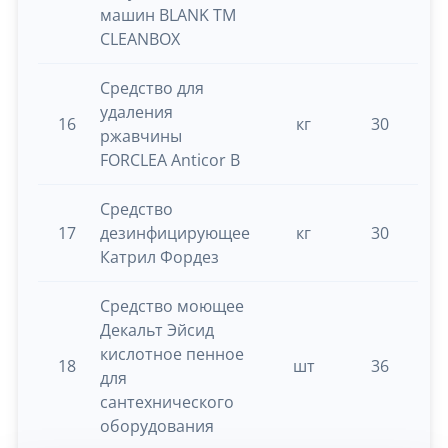
машин BLANK ТМ
CLEANBOX
Средство для
удаления
16
кг
30
0.
ржавчины
FORCLEA Anticor B
Средство
17
дезинфицирующее
кг
30
0.
Катрил Фордез
Средство моющее
Декальт Эйсид
кислотное пенное
18
шт
36
0.
для
сантехнического
оборудования