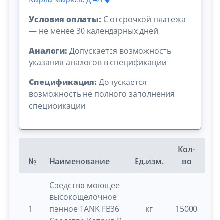
Условия оплаты:
C отсрочкой платежа
— не менее 30 календарных дней
Аналоги:
Допускается возможность
указания аналогов в спецификации
Спецификация:
Допускается
возможность не полного заполнения
спецификации
Кол-
№
Наименование
Ед.изм.
во
Ш
Средство моющее
высокощелочное
1
пенное TANK FB36
кг
15000
0.